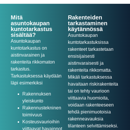
Mitä
Rakenteiden
asuntokaupan
tarkastaminen
kuntotarkastus
käytännössä
sisältää?
Asuntokaupan
Asuntokaupan
kuntotarkastuksissa
kuntotarkastus on
rakenteet tarkastetaan
aistinvarainen ja
ensisijaisesti
rakenteita rikkomaton
aistinvaraisesti ja
tarkastus.
rakenteita rikkomatta.
Tarkastuksessa käydään
Mikäli tarkastuksessa
läpi esimerkiksi
havaitaan riskirakenteita
tai on tehty vaurioon
Rakennuksen
viittaavia huomioita,
yleiskunto
voidaan rakenteeseen
Rakennustekninen
tehdä pienimuotoisia
toimivuus
rakenneavauksia
Kosteusvaurioihin
tilanteen selvittämiseksi.
viittaavat havainnot