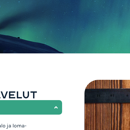
LVELUT
lo ja loma-