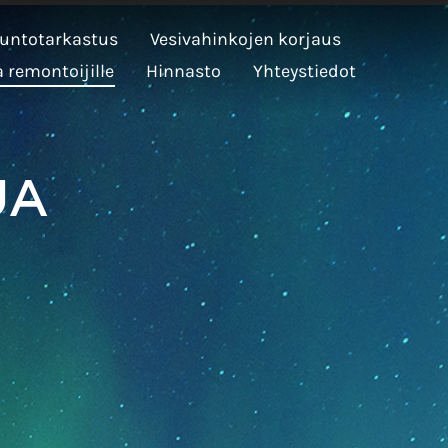
untotarkastus
Vesivahinkojen korjaus
a remontoijille
Hinnasto
Yhteystiedot
ja