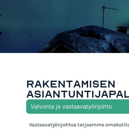
RAKENTAMISEN
ASIANTUNTIJAPA
Valvonta ja vastaavatyönjohto
Vastaavatyönjohtoa tarjoamme omakotita