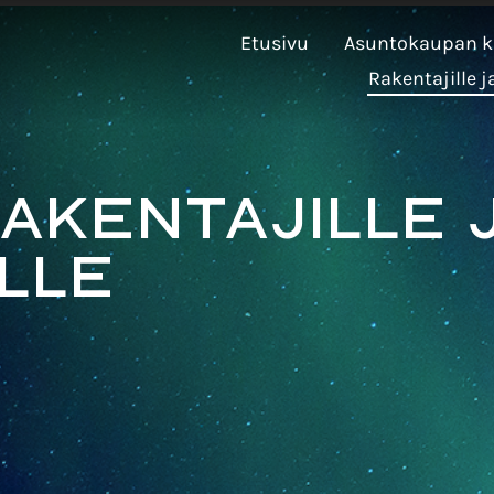
Etusivu
Asuntokaupan k
Rakentajille j
akentajille 
lle